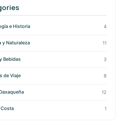
gories
gía e Historia
4
 y Naturaleza
11
y Bebidas
3
 de Viaje
8
 Oaxaqueña
12
 Costa
1