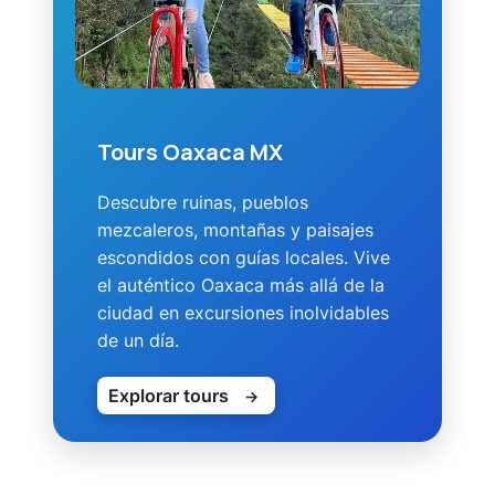
Tours Oaxaca MX
Descubre ruinas, pueblos
mezcaleros, montañas y paisajes
escondidos con guías locales. Vive
el auténtico Oaxaca más allá de la
ciudad en excursiones inolvidables
de un día.
Explorar tours
→