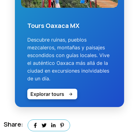
Tours Oaxaca MX
Descubre ruinas, pueblos
mezcaleros, montañas y paisajes
escondidos con guías locales. Vive
el auténtico Oaxaca más allá de la
ciudad en excursiones inolvidables
de un día.
Explorar tours
→
Share: