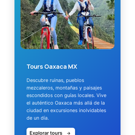
Tours Oaxaca MX
Descubre ruinas, pueblos
mezcaleros, montañas y paisajes
escondidos con guías locales. Vive
el auténtico Oaxaca más allá de la
ciudad en excursiones inolvidables
de un día.
Explorar tours
→