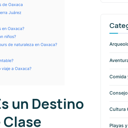
rs de Oaxaca
ierra Juárez
Cate
rs en Oaxaca?
on niños?
Arqueolo
tours de naturaleza en Oaxaca?
Aventura
ntable?
 viaje a Oaxaca?
Comida 
Consejos
s un Destino
Cultura
 Clase
Playas y