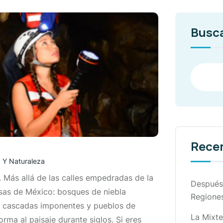
Busc
Rece
 Y Naturaleza
 Más allá de las calles empedradas de la
Después 
rsas de México: bosques de niebla
Regione
, cascadas imponentes y pueblos de
La Mixte
ma al paisaje durante siglos. Si eres