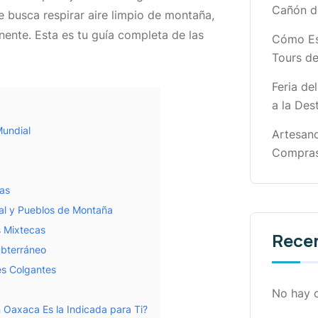
Cañón d
e busca respirar aire limpio de montaña,
nente. Esta es tu guía completa de las
Cómo Esc
Tours de
Feria de
a la Dest
Mundial
Artesano
Compras
das
tal y Pueblos de Montaña
s Mixtecas
Rece
ubterráneo
es Colgantes
No hay 
 Oaxaca Es la Indicada para Ti?