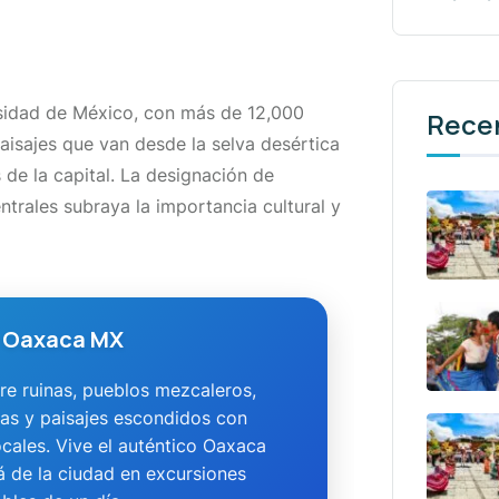
rsidad de México, con más de 12,000
Rece
isajes que van desde la selva desértica
de la capital. La designación de
ntrales subraya la importancia cultural y
 Oaxaca MX
e ruinas, pueblos mezcaleros,
as y paisajes escondidos con
ocales. Vive el auténtico Oaxaca
á de la ciudad en excursiones