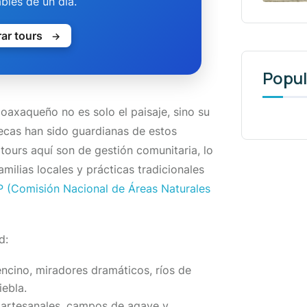
ables de un día.
ar tours
→
Popul
axaqueño no es solo el paisaje, sino su
ecas han sido guardianas de estos
 tours aquí son de gestión comunitaria, lo
amilias locales y prácticas tradicionales
(Comisión Nacional de Áreas Naturales
d:
cino, miradores dramáticos, ríos de
ebla.
 artesanales, campos de agave y