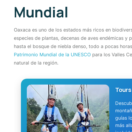
Mundial
Oaxaca es uno de los estados más ricos en biodive
especies de plantas, decenas de aves endémicas y pa
hasta el bosque de niebla denso, todo a pocas horas 
Patrimonio Mundial de la UNESCO
para los Valles Ce
natural de la región.
Tours
Descubr
montañ
guías l
más all