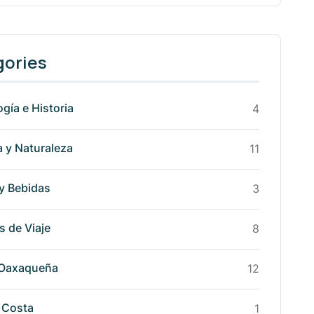
gories
gía e Historia
4
 y Naturaleza
11
y Bebidas
3
 de Viaje
8
 Oaxaqueña
12
 Costa
1