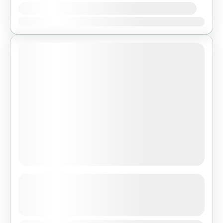
Disponibilidad:
Ene
Feb
Mar
Abr
May
Jun
Jul
Ago
Sep
Oct
Nov
Dic
Cascadas de Hierve el Agua, Ruinas
de Mitla y Mezcal
Ver más detalles