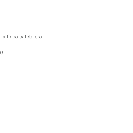
a finca cafetalera
a)