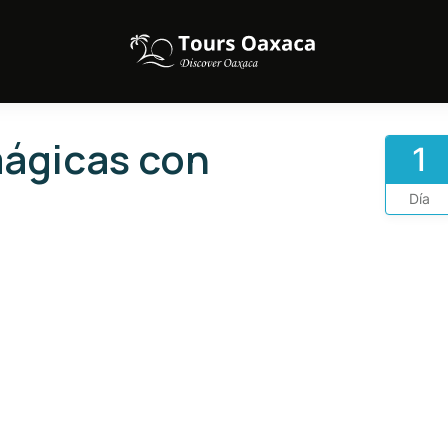
mágicas con
1
Día